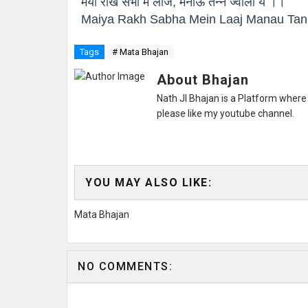
मैया राख सभा म लाज, मनाऊं तन्न ज्वाला ये ।।
Maiya Rakh Sabha Mein Laaj Manau Tan
Tags
# Mata Bhajan
About Bhajan
Nath JI Bhajan is a Platform where 
please like my youtube channel.
YOU MAY ALSO LIKE:
Mata Bhajan
NO COMMENTS: