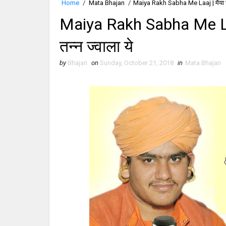
Home
/
Mata Bhajan
/
Maiya Rakh Sabha Me Laaj | मैया रा
Maiya Rakh Sabha Me Laa
तन्न ज्वाला ये
by
Bhajan
on
Sunday, October 21, 2018
in
Mata Bhajan