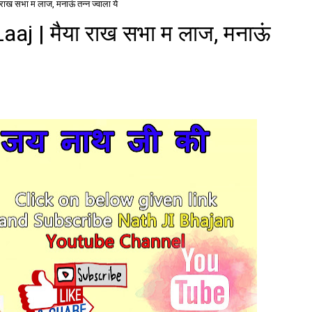
ख सभा म लाज, मनाऊं तन्न ज्वाला ये
j | मैया राख सभा म लाज, मनाऊं