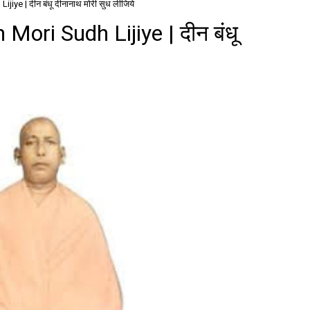
e | दीन बंधू दीनानाथ मोरी सुध लीजिये
ori Sudh Lijiye | दीन बंधू