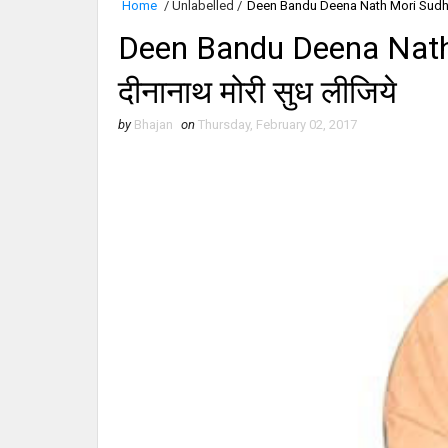
Home
/
Unlabelled
/
Deen Bandu Deena Nath Mori Sudh Lijiy
Deen Bandu Deena Nath M
दीनानाथ मोरी सुध लीजिये
by
Bhajan
on
Thursday, February 02, 2017