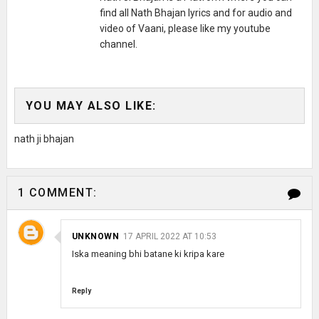
find all Nath Bhajan lyrics and for audio and
video of Vaani, please like my youtube
channel.
YOU MAY ALSO LIKE:
nath ji bhajan
1 COMMENT:
UNKNOWN
17 APRIL 2022 AT 10:53
Iska meaning bhi batane ki kripa kare
Reply