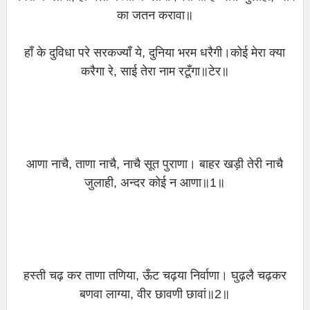
का जतन करावा॥
हाँ के दुविधा परे सरकज्याँ ये, दुनिया भरम धरैगी।कोई मेरा क्या
करैगा रे, साई तेरा नाम रटूँगा॥टेर॥
आणा नाचै, ताणा नाचै, नाचै सूत पुराणा। बाहर खड़ी तेरी नाचै
जुलाही, अन्दर कोई न आणा॥1॥
हस्ती चढ़ कर ताणा तणिया, ऊँट चढ़या निर्वाणा। घुढ़लै चढ़कर
बणवा लाग्या, वीर छावणी छावां॥2॥