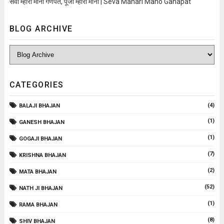
सेवा म्हारी मानो गणपत, पूजा म्हारी मानो | Seva Mahari Mano Ganapat
BLOG ARCHIVE
CATEGORIES
(4)
BALAJI BHAJAN
(1)
GANESH BHAJAN
(1)
GOGAJI BHAJAN
(7)
KRISHNA BHAJAN
(2)
MATA BHAJAN
(52)
NATH JI BHAJAN
(1)
RAMA BHAJAN
(8)
SHIV BHAJAN